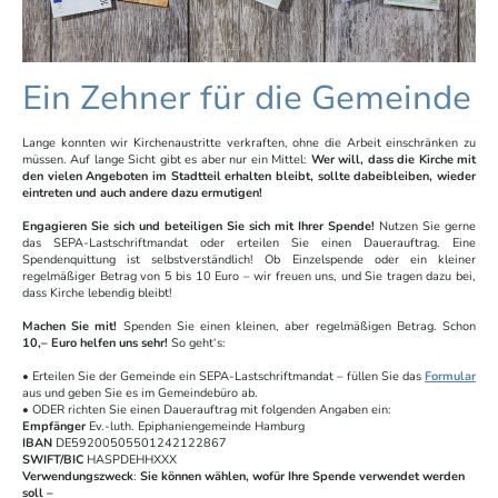
Ein Zehner für die Gemeinde
Lange konnten wir Kirchenaustritte verkraften, ohne die Arbeit einschränken zu
müssen. Auf lange Sicht gibt es aber nur ein Mittel:
Wer will, dass die Kirche mit
den vielen Angeboten im Stadtteil erhalten bleibt, sollte dabeibleiben, wieder
eintreten und auch andere dazu ermutigen!
Engagieren Sie sich und beteiligen Sie sich mit Ihrer Spende!
Nutzen Sie gerne
das SEPA-Lastschriftmandat oder erteilen Sie einen Dauerauftrag. Eine
Spendenquittung ist selbstverständlich! Ob Einzelspende oder ein kleiner
regelmäßiger Betrag von 5 bis 10 Euro – wir freuen uns, und Sie tragen dazu bei,
dass Kirche lebendig bleibt!
Machen Sie mit!
Spenden Sie einen kleinen, aber regelmäßigen Betrag. Schon
10,– Euro helfen uns sehr!
So geht‘s:
• Erteilen Sie der Gemeinde ein SEPA-Lastschriftmandat – füllen Sie das
Formular
aus und geben Sie es im Gemeindebüro ab.
• ODER richten Sie einen Dauerauftrag mit folgenden Angaben ein:
Empfänger
Ev.-luth. Epiphaniengemeinde Hamburg
IBAN
DE59200505501242122867
SWIFT/BIC
HASPDEHHXXX
Verwendungszweck
:
Sie können wählen, wofür Ihre Spende verwendet werden
soll –